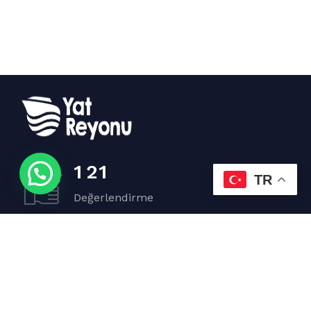
1
2
1
TR
Değerlendirme
3
4
2
Tekne
2
3
1