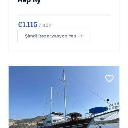
Hep Ay
€
1.115
/ Gün
Şimdi Rezervasyon Yap