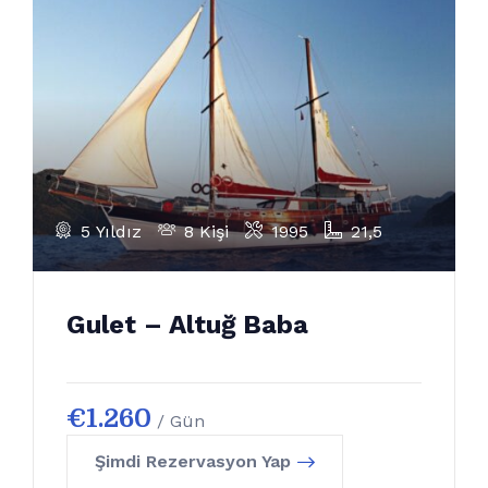
5 Yıldız
8 Kişi
1995
21,5
Gulet – Altuğ Baba
€
1.260
/ Gün
Şimdi Rezervasyon Yap