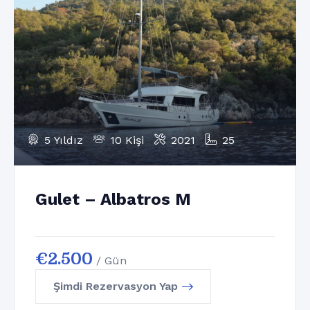
5 Yıldız
10 Kişi
2021
25
Gulet – Albatros M
€
2.500
/ Gün
Şimdi Rezervasyon Yap