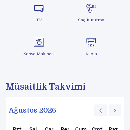
TV
Saç Kurutma
Kahve Makinesi
Klima
Müsaitlik Takvimi
Ağustos 2026
Pzt
Sal
Çar
Per
Cum
Cmt
Paz