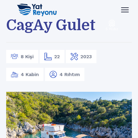
CagAy Gulet
5 Yıldız
8 Kişi
22
2023
4 Kabin
4 Rıhtım