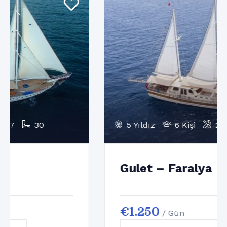
5 Yıldız
6 Kişi
2008
20
Gulet – Faralya
€
1.250
/ Gün