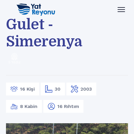
Gulet -
Simerenya
5 Yıldız
16 Kişi
30
2003
8 Kabin
16 Rıhtım