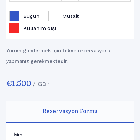
31
1
2
3
4
5
6
Bugün
Müsait
€
1.500
€
1.500
€
1.500
€
1.500
€
1.500
€
1.500
€
1.500
Kullanım dışı
Yorum göndermek için tekne rezervasyonu
yapmanız gerekmektedir.
€
1.500
/ Gün
Rezervasyon Formu
İsim