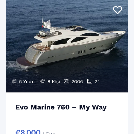
5 Yıldız
8 Kişi
2006
24
Evo Marine 760 – My Way
€
3.000
/ Gün