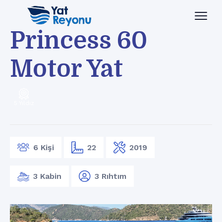
Princess 60
Motor Yat
5 Yıldız
6 Kişi
22
2019
3 Kabin
3 Rıhtım