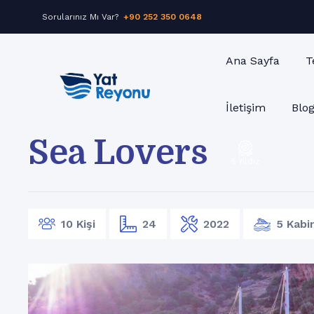
Sorularınız Mı Var?
+90 252 350 0648
Ana Sayfa
T
İletişim
Blo
Sea Lovers
5 Yıldız
10 Kişi
24
2022
5 Kabi