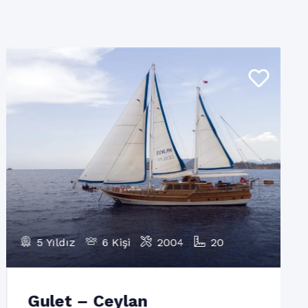
5 Yıldız
6 Kişi
2004
20
Gulet – Ceylan