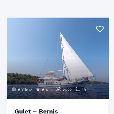
5 Yıldız
6 Kişi
2022
18
Gulet – Bernis