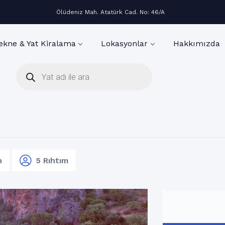
Ölüdeniz Mah. Atatürk Cad. No: 46/A
ekne & Yat Kiralama
Lokasyonlar
Hakkımızda
g
n
5 Rıhtım