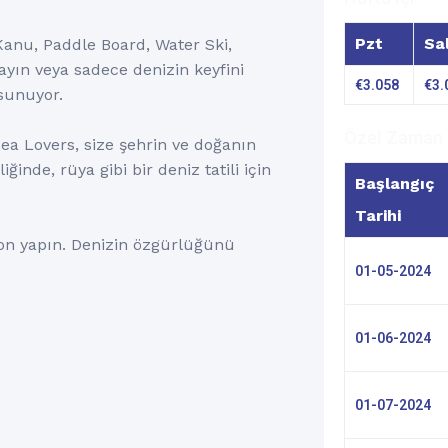
Pzt
Sa
 Kanu, Paddle Board, Water Ski,
ayın veya sadece denizin keyfini
€
3.058
€
3.
 sunuyor.
Özel Zaman
a Lovers, size şehrin ve doğanın
ğinde, rüya gibi bir deniz tatili için
Başlangıç
Tarihi
yon yapın. Denizin özgürlüğünü
01-05-2024
01-06-2024
01-07-2024