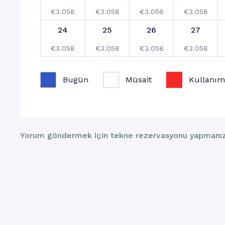
€
3.058
€
3.058
€
3.058
€
3.058
24
25
26
27
€
3.058
€
3.058
€
3.058
€
3.058
31
1
2
3
Bugün
Müsait
Kullanım
€
3.058
€
3.058
€
3.058
€
3.058
Yorum göndermek için tekne rezervasyonu yapmanız