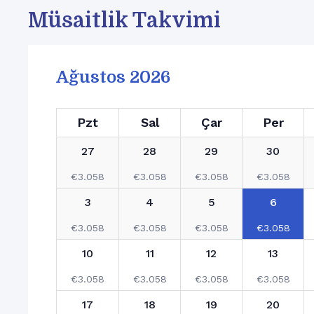
Müsaitlik Takvimi
Ağustos 2026
Pzt
Sal
Çar
Per
27
28
29
30
€
3.058
€
3.058
€
3.058
€
3.058
3
4
5
6
€
3.058
€
3.058
€
3.058
€
3.058
10
11
12
13
€
3.058
€
3.058
€
3.058
€
3.058
17
18
19
20