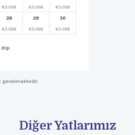
€
3.058
€
3.058
€
3.058
28
29
30
€
3.058
€
3.058
€
3.058
4
5
6
 dışı
€
3.058
€
3.058
€
3.058
 gerekmektedir.
Diğer Yatlarımız