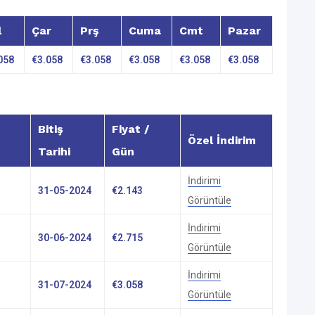
l
Çar
Prş
Cuma
Cmt
Pazar
058
€
3.058
€
3.058
€
3.058
€
3.058
€
3.058
Bitiş
Fiyat /
Özel İndirim
Tarihi
Gün
İndirimi
31-05-2024
€
2.143
Görüntüle
İndirimi
30-06-2024
€
2.715
Görüntüle
İndirimi
31-07-2024
€
3.058
Görüntüle